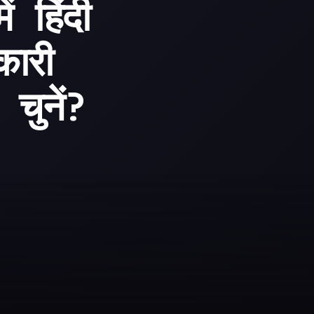
हिंदी
ारी
चुनें?