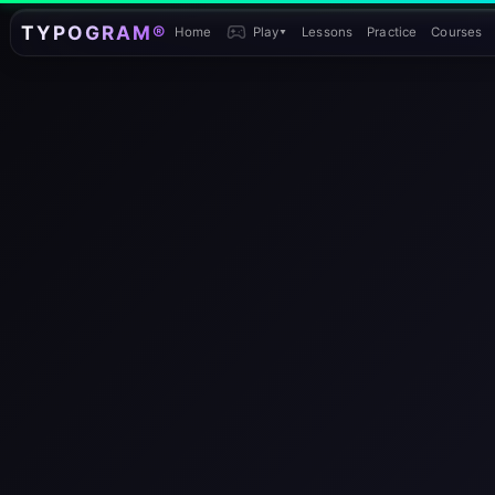
TYPOGRAM®
Home
Play
▾
Lessons
Practice
Courses