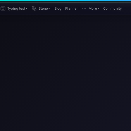
Typing test
▾
Steno
▾
Blog
Planner
More
▾
Community